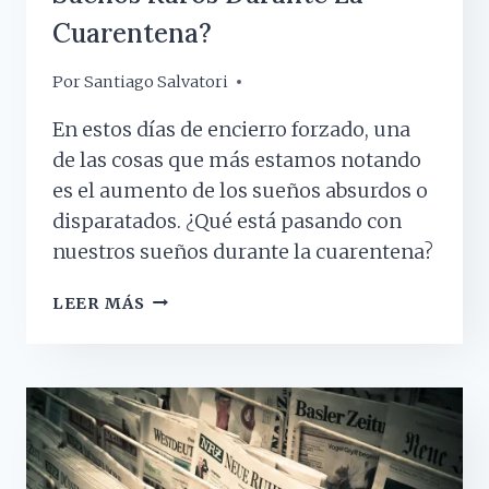
Cuarentena?
Por
20 abril, 2020
Santiago Salvatori
En estos días de encierro forzado, una
de las cosas que más estamos notando
es el aumento de los sueños absurdos o
disparatados. ¿Qué está pasando con
nuestros sueños durante la cuarentena?
¿POR
LEER MÁS
QUÉ
ESTAMOS
TENIENDO
SUEÑOS
RAROS
DURANTE
LA