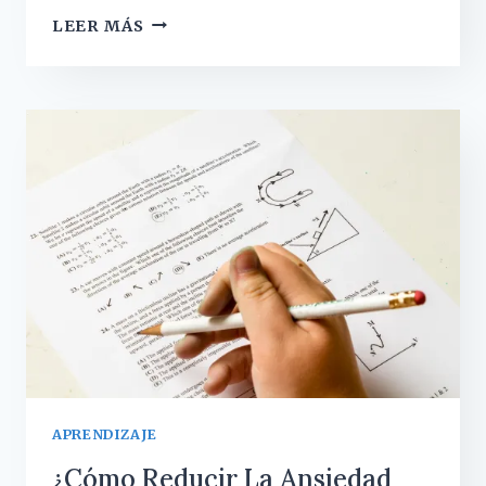
EL
LEER MÁS
SÍNDROME
DEL
IMPOSTOR,
CUANDO
NO
NOS
CREEMOS
NUESTROS
LOGROS
APRENDIZAJE
¿Cómo Reducir La Ansiedad