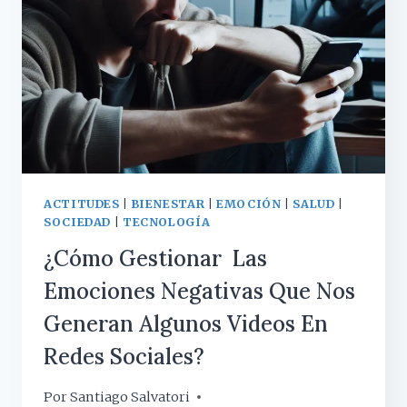
ACTITUDES
|
BIENESTAR
|
EMOCIÓN
|
SALUD
|
SOCIEDAD
|
TECNOLOGÍA
¿Cómo Gestionar Las
Emociones Negativas Que Nos
Generan Algunos Videos En
Redes Sociales?
Por
8 noviembre, 2023
Santiago Salvatori