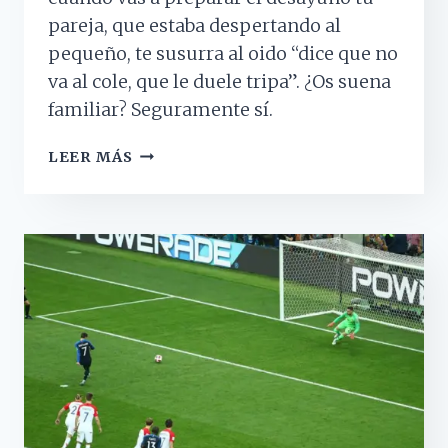
pareja, que estaba despertando al
pequeño, te susurra al oido “dice que no
va al cole, que le duele tripa”. ¿Os suena
familiar? Seguramente sí.
«CREO
LEER MÁS
QUE
ME
DUELE
LA
TRIPA»