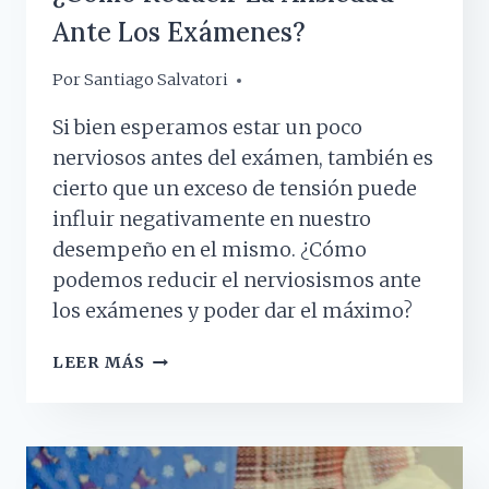
Ante Los Exámenes?
Por
11 junio, 2019
Santiago Salvatori
Si bien esperamos estar un poco
nerviosos antes del exámen, también es
cierto que un exceso de tensión puede
influir negativamente en nuestro
desempeño en el mismo. ¿Cómo
podemos reducir el nerviosismos ante
los exámenes y poder dar el máximo?
¿CÓMO
LEER MÁS
REDUCIR
LA
ANSIEDAD
ANTE
LOS