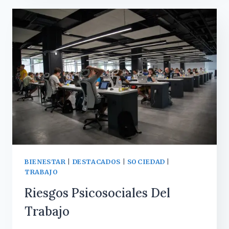
EMOCIONES
NEGATIVAS
QUE
NOS
GENERAN
ALGUNOS
VIDEOS
EN
REDES
SOCIALES?
BIENESTAR
|
DESTACADOS
|
SOCIEDAD
|
TRABAJO
Riesgos Psicosociales Del
Trabajo