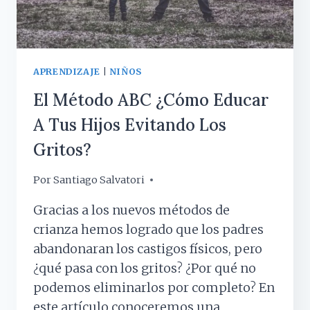
APRENDIZAJE
|
NIÑOS
El Método ABC ¿Cómo Educar
A Tus Hijos Evitando Los
Gritos?
Por
2 julio, 2019
Santiago Salvatori
Gracias a los nuevos métodos de
crianza hemos logrado que los padres
abandonaran los castigos físicos, pero
¿qué pasa con los gritos? ¿Por qué no
podemos eliminarlos por completo? En
este artículo conoceremos una