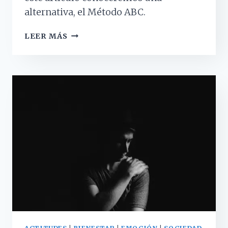
alternativa, el Método ABC.
EL
LEER MÁS
MÉTODO
ABC
¿CÓMO
EDUCAR
A
TUS
HIJOS
EVITANDO
LOS
GRITOS?