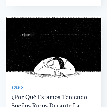
AYUDAR
A
LOS
NIÑOS
A
SOBRELLEVAR
LA
SITUACIÓN
SUEÑO
¿Por Qué Estamos Teniendo
Sueños Raros Durante La