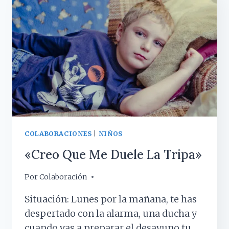
EXÁMENES?
COLABORACIONES
|
NIÑOS
«Creo Que Me Duele La Tripa»
Por
14 mayo, 2019
Colaboración
Situación: Lunes por la mañana, te has
despertado con la alarma, una ducha y
cuando vas a preparar el desayuno tu