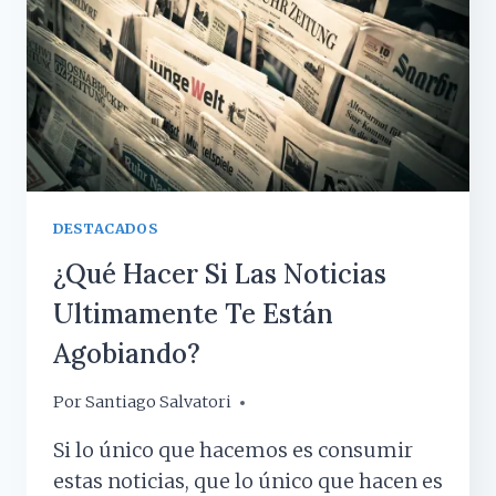
CUARENTENA?
DESTACADOS
¿Qué Hacer Si Las Noticias
Ultimamente Te Están
Agobiando?
Por
30 marzo, 2020
Santiago Salvatori
Si lo único que hacemos es consumir
estas noticias, que lo único que hacen es