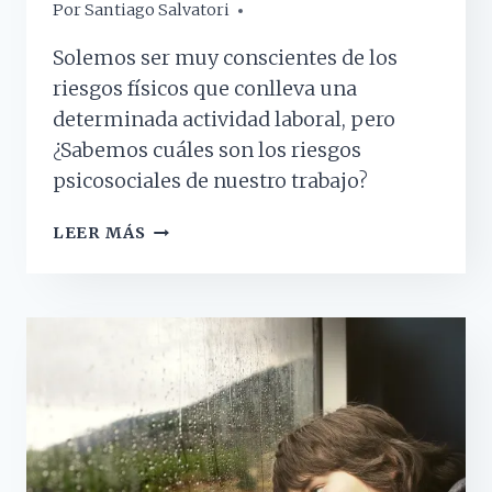
Por
10 junio, 2022
Santiago Salvatori
Solemos ser muy conscientes de los
riesgos físicos que conlleva una
determinada actividad laboral, pero
¿Sabemos cuáles son los riesgos
psicosociales de nuestro trabajo?
RIESGOS
LEER MÁS
PSICOSOCIALES
DEL
TRABAJO