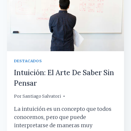
QUÉ
HACER
PARA
MANEJARLA)
DESTACADOS
Intuición: El Arte De Saber Sin
Pensar
Por
10 marzo, 2025
Santiago Salvatori
La intuición es un concepto que todos
conocemos, pero que puede
interpretarse de maneras muy