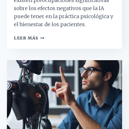
existen preocupaciones significativas
sobre los efectos negativos que la IA
puede tener en la práctica psicológica y
el bienestar de los pacientes.
LOS
LEER MÁS
PRINCIPALES
PROBLEMAS
DEL
USO
DE
LA
IA
EN
LA
PSICOLOGÍA