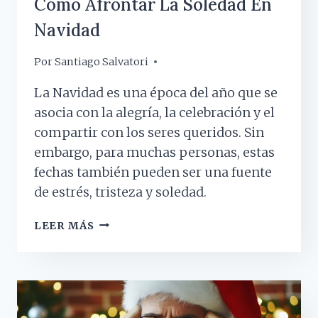
Cómo Afrontar La Soledad En
Navidad
Por
22 diciembre, 2023
Santiago Salvatori
La Navidad es una época del año que se
asocia con la alegría, la celebración y el
compartir con los seres queridos. Sin
embargo, para muchas personas, estas
fechas también pueden ser una fuente
de estrés, tristeza y soledad.
CÓMO
LEER MÁS
AFRONTAR
LA
SOLEDAD
EN
NAVIDAD