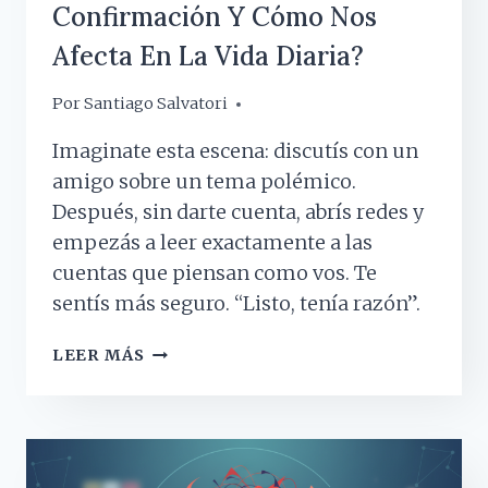
Confirmación Y Cómo Nos
Afecta En La Vida Diaria?
Por
18 marzo, 2026
Santiago Salvatori
Imaginate esta escena: discutís con un
amigo sobre un tema polémico.
Después, sin darte cuenta, abrís redes y
empezás a leer exactamente a las
cuentas que piensan como vos. Te
sentís más seguro. “Listo, tenía razón”.
¿QUÉ
LEER MÁS
ES
EL
SESGO
DE
CONFIRMACIÓN