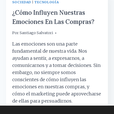
SOCIEDAD
|
TECNOLOGÍA
GENERAR
LA
¿Cómo Influyen Nuestras
NAVIDAD?
Emociones En Las Compras?
Por
1 diciembre, 2023
Santiago Salvatori
Las emociones son una parte
fundamental de nuestra vida. Nos
ayudan a sentir, a expresarnos, a
comunicarnos y a tomar decisiones. Sin
embargo, no siempre somos
conscientes de cómo influyen las
emociones en nuestras compras, y
cómo el marketing puede aprovecharse
de ellas para persuadirnos.
¿CÓMO
LEER MÁS