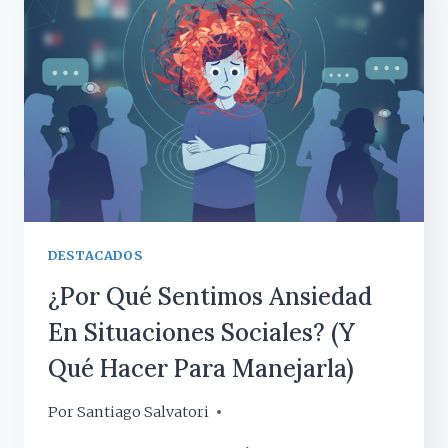
Y
CÓMO
NOS
AFECTA
EN
LA
VIDA
DIARIA?
DESTACADOS
¿Por Qué Sentimos Ansiedad
En Situaciones Sociales? (y
Qué Hacer Para Manejarla)
Por
13 febrero, 2026
Santiago Salvatori