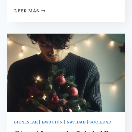
«UNCANNY
LEER MÁS
VALLEY»
O
VALLE
INQUIETANTE,
CUANDO
LOS
ROBOTS
SE
ASEMEJAN
DEMASIADO
A
LOS
HUMANOS
BIENESTAR
|
EMOCIÓN
|
NAVIDAD
|
SOCIEDAD