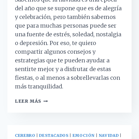
del año que se supone que es de alegría
y celebración, pero también sabemos
que para muchas personas puede ser
una fuente de estrés, soledad, nostalgia
o depresión. Por eso, te quiero
compartir algunos consejos y
estrategias que te pueden ayudar a
sentirte mejor y a disfrutar de estas
fiestas, o al menos a sobrellevarlas con
más tranquilidad.
¿CÓMO
LEER MÁS
COMBATIR
LA
TRISTEZA
QUE
PUEDE
CEREBRO
|
DESTACADOS
|
EMOCIÓN
|
NAVIDAD
|