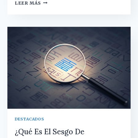
¿POR
LEER MÁS
QUÉ
RECORDAMOS
MEJOR
LO
NEGATIVO
QUE
LO
POSITIVO?
(EL
SESGO
DE
NEGATIVIDAD)
DESTACADOS
¿Qué Es El Sesgo De