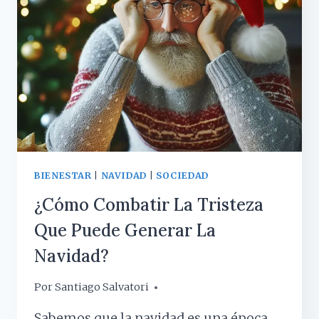
BIENESTAR
|
NAVIDAD
|
SOCIEDAD
¿Cómo Combatir La Tristeza
Que Puede Generar La
Navidad?
Por
13 diciembre, 2023
Santiago Salvatori
Sabemos que la navidad es una época