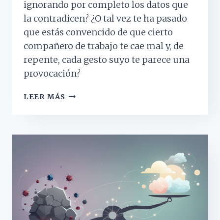
ignorando por completo los datos que
la contradicen? ¿O tal vez te ha pasado
que estás convencido de que cierto
compañero de trabajo te cae mal y, de
repente, cada gesto suyo te parece una
provocación?
SESGO
LEER MÁS
DE
CONFIRMACIÓN:
POR
QUÉ
SOLO
VEMOS
LO
QUE
QUEREMOS
VER