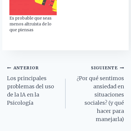
la contradicen? ¿O tal
vez te ha pasado que
estás convencido de
Es probable que seas
que cierto compañero
menos altruista de lo
de trabajo te cae mal y,
que piensas
…
Navegación
ANTERIOR
SIGUIENTE
Los principales
¿Por qué sentimos
De
problemas del uso
ansiedad en
Entradas
de la IA en la
situaciones
Psicología
sociales? (y qué
hacer para
manejarla)