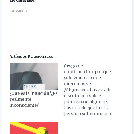
Me Gusta Esto:
Cargando...
Artículos Relacionados
Sesgo de
confirmación: por qué
solo vemos lo que
queremos ver
¿Alguna vez has estado
¿Qué es la intuición?¿Es
discutiendo sobre
realmente
política con alguien y
inconsciente?
has notado que la otra
persona solo comparte
noticias que apoyan su
postura, ignorando por
completo los datos que