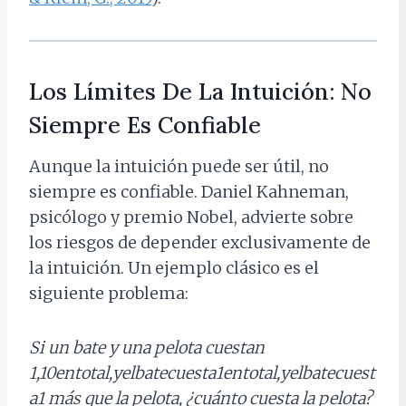
Los Límites De La Intuición: No
Siempre Es Confiable
Aunque la intuición puede ser útil, no
siempre es confiable. Daniel Kahneman,
psicólogo y premio Nobel, advierte sobre
los riesgos de depender exclusivamente de
la intuición. Un ejemplo clásico es el
siguiente problema:
Si un bate y una pelota cuestan
1,10
entotal,yelbatecuesta1
e
n
t
o
t
a
l
,
ye
l
ba
t
ec
u
es
t
a
1
más que la pelota, ¿cuánto cuesta la pelota?