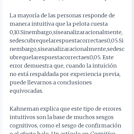
La mayoría de las personas responde de
manera intuitiva que la pelota cuesta
0,10
.Sinembargo,siseanalizaracionalmente,
sedescubrequelarespuestacorrectaes0,05
.
S
i
n
e
mba
r
g
o
,
s
i
se
ana
l
i
z
a
r
a
c
i
o
na
l
m
e
n
t
e
,
se
d
esc
u
b
re
q
u
e
l
a
res
p
u
es
t
a
correc
t
a
es
0
,
05
. Este
error demuestra que, cuando la intuición
no está respaldada por experiencia previa,
puede llevarnos a conclusiones
equivocadas.
Kahneman explica que este tipo de errores
intuitivos son la base de muchos sesgos
cognitivos, como el sesgo de confirmación
o el efecto halo. Un artículo en
Cognitive