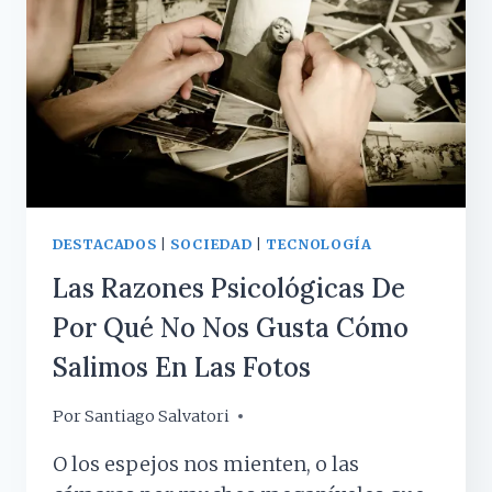
DISPOSITIVOS
TECNOLÓGICOS
EN
LOS
ADOLESCENTES?
¿QUÉ
SABEMOS
HASTA
AHORA?
DESTACADOS
|
SOCIEDAD
|
TECNOLOGÍA
Las Razones Psicológicas De
Por Qué No Nos Gusta Cómo
Salimos En Las Fotos
Por
9 abril, 2019
Santiago Salvatori
O los espejos nos mienten, o las