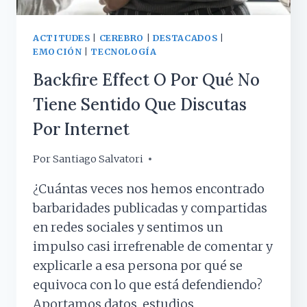
ACTITUDES
|
CEREBRO
|
DESTACADOS
|
EMOCIÓN
|
TECNOLOGÍA
Backfire Effect O Por Qué No
Tiene Sentido Que Discutas
Por Internet
Por
6 noviembre, 2018
Santiago Salvatori
¿Cuántas veces nos hemos encontrado
barbaridades publicadas y compartidas
en redes sociales y sentimos un
impulso casi irrefrenable de comentar y
explicarle a esa persona por qué se
equivoca con lo que está defendiendo?
Aportamos datos, estudios,