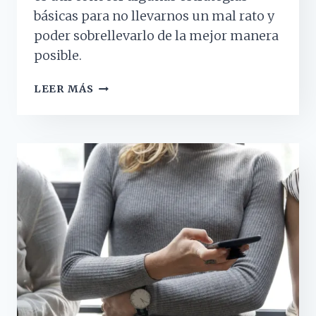
básicas para no llevarnos un mal rato y
poder sobrellevarlo de la mejor manera
posible.
ESTRATEGIAS
LEER MÁS
PARA
ENFRENTAR
SITUACIONES
DIFÍCILES
EN
NAVIDAD
Y
AÑO
NUEVO