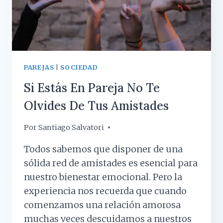
Y
LOS
VIDEOJUEGOS
PAREJAS
|
SOCIEDAD
Si Estás En Pareja No Te
Olvides De Tus Amistades
Por
26 febrero, 2019
Santiago Salvatori
Todos sabemos que disponer de una
sólida red de amistades es esencial para
nuestro bienestar emocional. Pero la
experiencia nos recuerda que cuando
comenzamos una relación amorosa
muchas veces descuidamos a nuestros