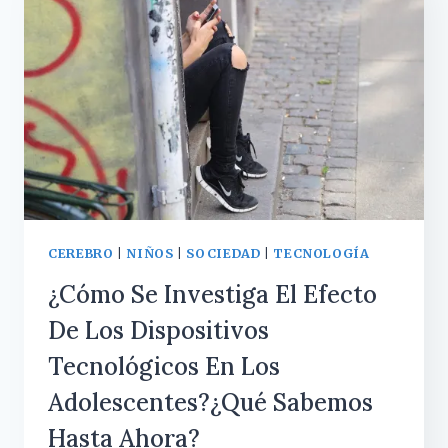
NOS
GENERAN
ALGUNOS
VIDEOS
EN
REDES
SOCIALES?
CEREBRO
|
NIÑOS
|
SOCIEDAD
|
TECNOLOGÍA
¿Cómo Se Investiga El Efecto
De Los Dispositivos
Tecnológicos En Los
Adolescentes?¿Qué Sabemos
Hasta Ahora?