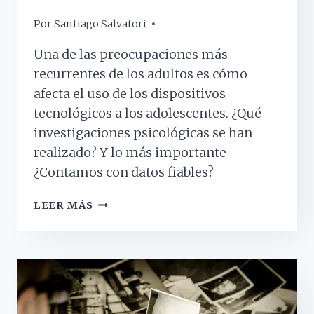
Por
6 febrero, 2020
Santiago Salvatori
Una de las preocupaciones más
recurrentes de los adultos es cómo
afecta el uso de los dispositivos
tecnológicos a los adolescentes. ¿Qué
investigaciones psicológicas se han
realizado? Y lo más importante
¿Contamos con datos fiables?
¿CÓMO
LEER MÁS
SE
INVESTIGA
EL
EFECTO
DE
LOS