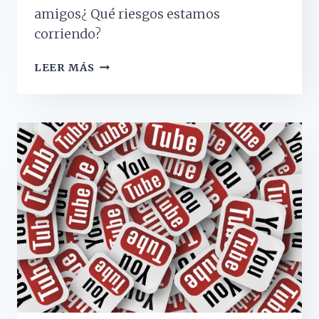
amigos¿ Qué riesgos estamos
corriendo?
SI
LEER MÁS
ESTÁS
EN
PAREJA
NO
TE
OLVIDES
DE
TUS
AMISTADES