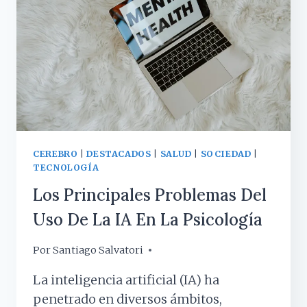
CEREBRO
|
DESTACADOS
|
SALUD
|
SOCIEDAD
|
TECNOLOGÍA
Los Principales Problemas Del
Uso De La IA En La Psicología
Por
27 septiembre, 2024
Santiago Salvatori
La inteligencia artificial (IA) ha
penetrado en diversos ámbitos,