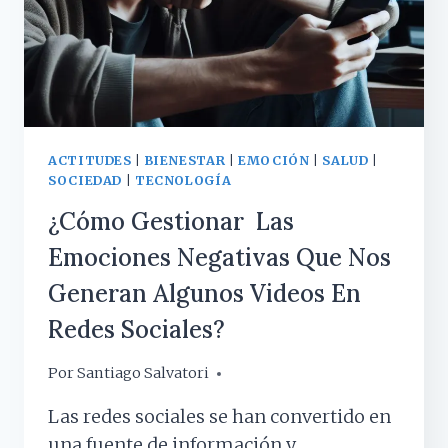
PSICOLOGÍA
ACTITUDES
|
BIENESTAR
|
EMOCIÓN
|
SALUD
|
SOCIEDAD
|
TECNOLOGÍA
¿Cómo Gestionar Las
Emociones Negativas Que Nos
Generan Algunos Videos En
Redes Sociales?
Por
8 noviembre, 2023
Santiago Salvatori
Las redes sociales se han convertido en
una fuente de información y