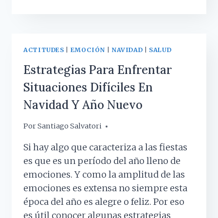
QUÉ
NO
PODEMOS
DEJAR
DE
ACTITUDES
|
EMOCIÓN
|
NAVIDAD
|
SALUD
CANTAR
Estrategias Para Enfrentar
«BABY
SHARK»?
Situaciones Difíciles En
Navidad Y Año Nuevo
Por
24 diciembre, 2018
Santiago Salvatori
Si hay algo que caracteriza a las fiestas
es que es un período del año lleno de
emociones. Y como la amplitud de las
emociones es extensa no siempre esta
época del año es alegre o feliz. Por eso
es útil conocer algunas estrategias