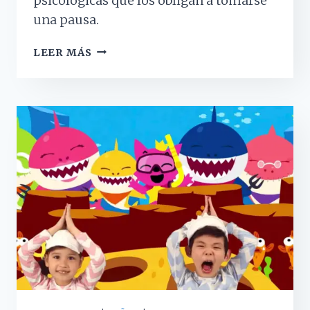
psicológicas que los obligan a tomarse
una pausa.
LAS
LEER MÁS
CONSECUENCIAS
PSICOLÓGICAS
DE
SER
UN
YOUTUBER
DE
ÉXITO