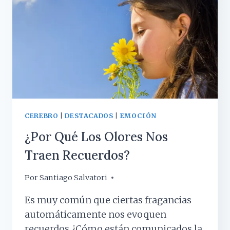
CEREBRO
|
DESTACADOS
|
EMOCIÓN
¿Por Qué Los Olores Nos
Traen Recuerdos?
Por
18 julio, 2017
Santiago Salvatori
Es muy común que ciertas fragancias
automáticamente nos evoquen
recuerdos ¿Cómo están comunicados la