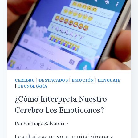
HISTORIA
DEL
VUELO
800
TWA
CEREBRO
|
DESTACADOS
|
EMOCIÓN
|
LENGUAJE
|
TECNOLOGÍA
¿Cómo Interpreta Nuestro
Cerebro Los Emoticonos?
Por
17 octubre, 2017
Santiago Salvatori
Los chats ya no son un misterio para