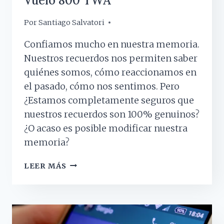
Vuelo 800 TWA
Por
21 noviembre, 2017
Santiago Salvatori
Confiamos mucho en nuestra memoria.
Nuestros recuerdos nos permiten saber
quiénes somos, cómo reaccionamos en
el pasado, cómo nos sentimos. Pero
¿Estamos completamente seguros que
nuestros recuerdos son 100% genuinos?
¿O acaso es posible modificar nuestra
memoria?
¿TODOS
LEER MÁS
NUESTROS
RECUERDOS
SON
REALES?
LA