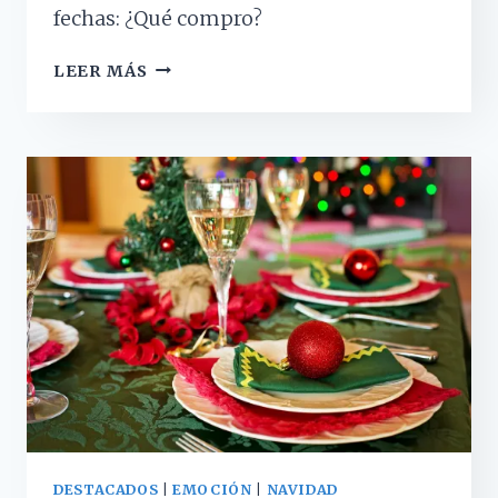
fechas: ¿Qué compro?
¿QUÉ
LEER MÁS
TIPO
DE
REGALOS
NOS
HACEN
MÁS
FELICES?
DESTACADOS
|
EMOCIÓN
|
NAVIDAD