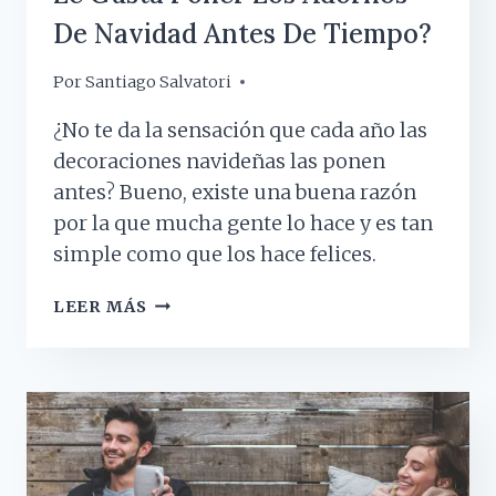
De Navidad Antes De Tiempo?
Por
4 diciembre, 2018
Santiago Salvatori
¿No te da la sensación que cada año las
decoraciones navideñas las ponen
antes? Bueno, existe una buena razón
por la que mucha gente lo hace y es tan
simple como que los hace felices.
¿POR
LEER MÁS
QUÉ
HAY
GENTE
A
LA
QUE
LE