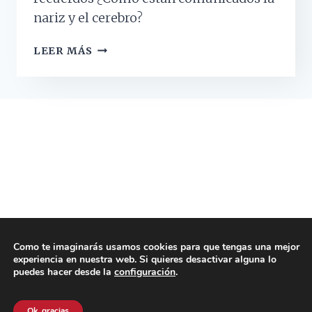
nariz y el cerebro?
¿POR
LEER MÁS
QUÉ
LOS
OLORES
NOS
TRAEN
RECUERDOS?
Como te imaginarás usamos cookies para que tengas una mejor
experiencia en nuestra web. Si quieres desactivar alguna lo
© 2026 Psicología para Todos - Tema para
puedes hacer desde la
configuración
.
WordPress por
Kadence WP
Ok, gracias