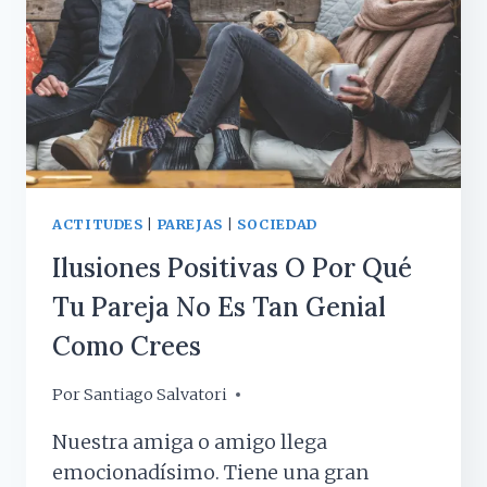
GUSTA
PONER
LOS
ADORNOS
DE
NAVIDAD
ANTES
DE
TIEMPO?
ACTITUDES
|
PAREJAS
|
SOCIEDAD
Ilusiones Positivas O Por Qué
Tu Pareja No Es Tan Genial
Como Crees
Por
13 febrero, 2018
Santiago Salvatori
Nuestra amiga o amigo llega
emocionadísimo. Tiene una gran