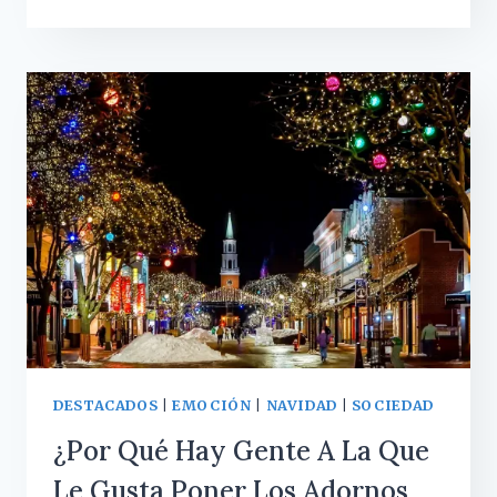
MOTIVOS
PSICOLÓGICOS
POR
LOS
QUE
QUEREMOS
VOLVER
A
CASA
PARA
NAVIDAD
DESTACADOS
|
EMOCIÓN
|
NAVIDAD
|
SOCIEDAD
¿Por Qué Hay Gente A La Que
Le Gusta Poner Los Adornos