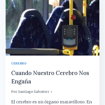
TU
PAREJA
NO
ES
TAN
GENIAL
COMO
CREES
CEREBRO
Cuando Nuestro Cerebro Nos
Engaña
Por
9 enero, 2018
Santiago Salvatori
El cerebro es un órgano maravilloso. En