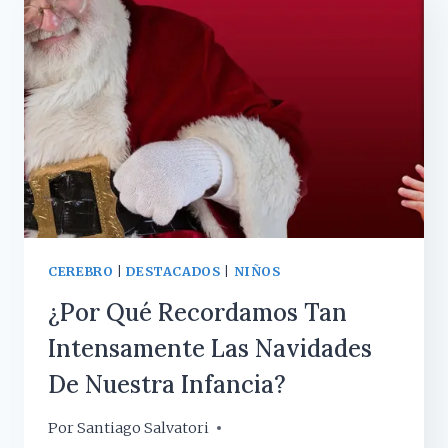
CEREBRO
|
DESTACADOS
|
NIÑOS
¿Por Qué Recordamos Tan
Intensamente Las Navidades
De Nuestra Infancia?
Por
12 diciembre, 2017
Santiago Salvatori