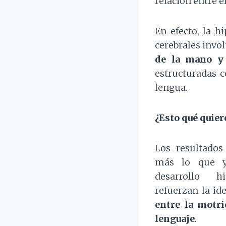
relación entre el
En efecto, la h
cerebrales invo
de la mano y 
estructuradas 
lengua.
¿Esto qué quier
Los resultados
más lo que y
desarrollo h
refuerzan la i
entre la motri
lenguaje
.