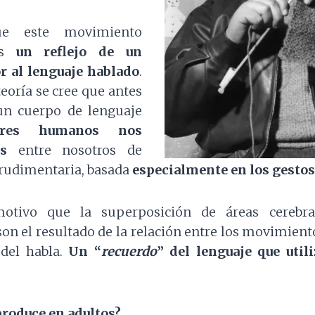
ue este movimiento
 es
un reflejo de un
or al lenguaje hablado
.
eoría se cree que antes
 un cuerpo de lenguaje
res humanos nos
s
entre nosotros de
rudimentaria, basada
especialmente en los gestos
otivo que la superposición de áreas cerebr
on el resultado de la relación entre los movimient
 del habla.
Un “
recuerdo
” del lenguaje que util
produce en adultos?