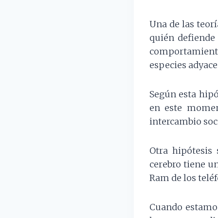
Una de las teor
quién defiende
comportamiento
especies adyace
Según esta hipó
en este momen
intercambio soci
Otra hipótesis
cerebro tiene u
Ram de los telé
Cuando estamos