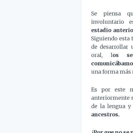
Se piensa q
involuntario
estadio anteri
Siguiendo esta t
de desarrollar
oral, l
os se
comunicábamo
una forma más 
Es por este m
anteriormente s
de la lengua y
ancestros.
¿Por que no se 