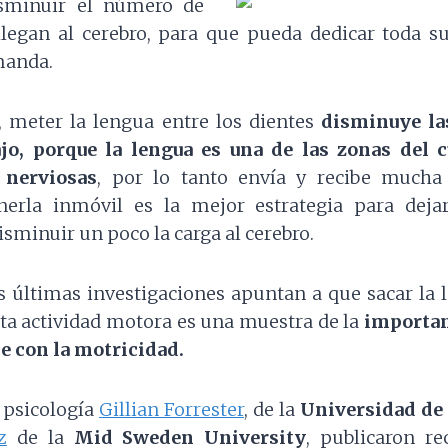
sminuir el número
de
legan al cerebro, para que pueda dedicar toda s
manda.
, meter la lengua entre los dientes
disminuye la
ajo, porque la lengua es una de las zonas del
 nerviosas
, por lo tanto envía y recibe mucha
nerla inmóvil es la mejor estrategia para deja
sminuir un poco la carga al cerebro.
s últimas investigaciones apuntan a que sacar la
rta actividad motora es una muestra de la
importan
je con la motricidad.
 psicología
Gillian Forrester
, de la
Universidad de
z
de la
Mid Sweden University
, publicaron r