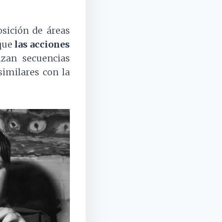
osición de áreas
 que
las acciones
izan secuencias
imilares con la