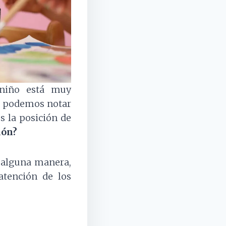
niño está muy
os podemos notar
 la posición de
ión?
e alguna manera,
tención de los