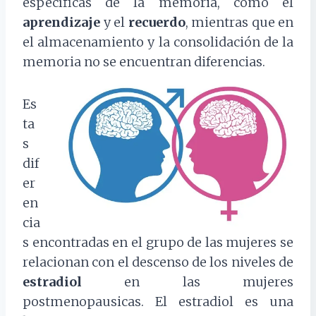
específicas de la memoria, como el
aprendizaje
y el
recuerdo
, mientras que en
el almacenamiento y la consolidación de la
memoria no se encuentran diferencias.
Es
ta
s
dif
er
en
cia
s encontradas en el grupo de las mujeres se
relacionan con el descenso de los niveles de
estradiol
en las mujeres
postmenopausicas. El estradiol es una