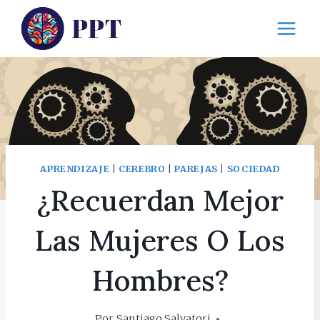
Saltar
al
contenido
APRENDIZAJE
|
CEREBRO
|
PAREJAS
|
SOCIEDAD
¿Recuerdan Mejor
Las Mujeres O Los
Hombres?
Por
Santiago Salvatori
14 febrero, 2017