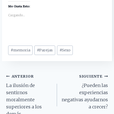
Me Gusta Esto:
Cargando...
Etiquetas
#
memoria
#
Parejas
#
Sexo
de
la
entrada:
Navegación
ANTERIOR
SIGUIENTE
La ilusión de
¿Pueden las
De
sentirnos
experiencias
Entradas
moralmente
negativas ayudarnos
superiores a los
a crecer?
demás