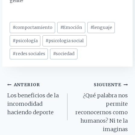
gente?
Etiquetas
#
comportamiento
#
Emoción
#
lenguaje
de
la
#
psicología
#
psicologia social
entrada:
#
redes sociales
#
sociedad
Navegación
ANTERIOR
SIGUIENTE
Los beneficios de la
¿Qué palabra nos
De
incomodidad
permite
Entradas
haciendo deporte
reconocernos como
humanos? Ni te la
imaginas