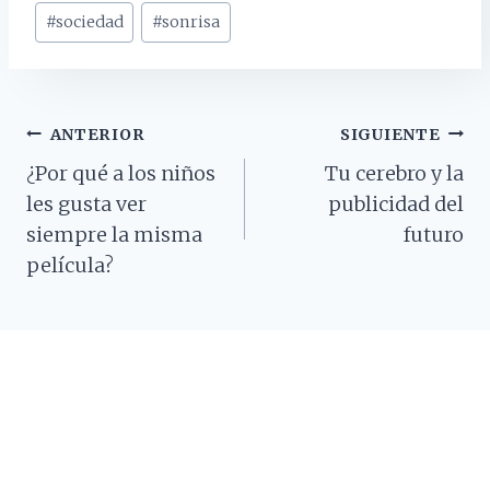
#
sociedad
#
sonrisa
Navegación
ANTERIOR
SIGUIENTE
¿Por qué a los niños
Tu cerebro y la
De
les gusta ver
publicidad del
Entradas
siempre la misma
futuro
película?