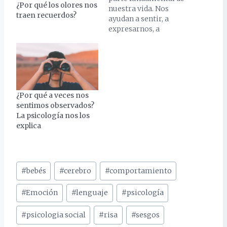
¿Por qué los olores nos
nuestra vida. Nos
traen recuerdos?
ayudan a sentir, a
expresarnos, a
comunicarnos y a
tomar decisiones. Sin
embargo, no siempre
somos conscientes de
cómo influyen las
emociones en nuestras
¿Por qué a veces nos
compras, y cómo el
sentimos observados?
marketing puede
La psicología nos los
aprovecharse de ellas
explica
para persuadirnos.
Etiquetas
#
bebés
#
cerebro
#
comportamiento
de
la
#
Emoción
#
lenguaje
#
psicología
entrada:
#
psicologia social
#
risa
#
sesgos