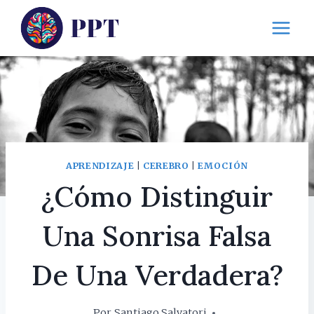
Saltar
al
contenido
APRENDIZAJE
|
CEREBRO
|
EMOCIÓN
¿Cómo Distinguir
Una Sonrisa Falsa
De Una Verdadera?
Por
Santiago Salvatori
4 abril, 2017