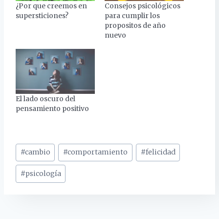
¿Por que creemos en
Consejos psicológicos
supersticiones?
para cumplir los
propositos de año
nuevo
El lado oscuro del
pensamiento positivo
Etiquetas
#
cambio
#
comportamiento
#
felicidad
de
la
#
psicología
entrada: