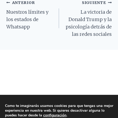
Navegación
ANTERIOR
SIGUIENTE
Nuestros límites y
La victoria de
De
los estados de
Donald Trump y la
Entradas
Whatsapp
psicología detrás de
las redes sociales
Como te imaginarás usamos cookies para que tengas una mejor
experiencia en nuestra web. Si quieres desactivar alguna lo
© 2026 Psicología para Todos - Tema para
puedes hacer desde la
configuración
.