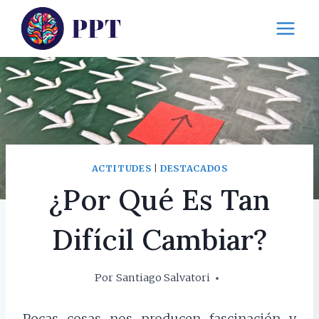
Saltar
al
contenido
ACTITUDES
|
DESTACADOS
¿Por Qué Es Tan
Difícil Cambiar?
Por
Santiago Salvatori
14 marzo, 2017
Pocas cosas nos producen fascinación y