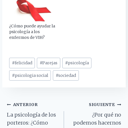
¿Cómo puede ayudar la
psicología a los
enfermos de VIH?
Etiquetas
#
felicidad
#
Parejas
#
psicología
de
la
#
psicologia social
#
sociedad
entrada:
Navegación
ANTERIOR
SIGUIENTE
La psicología de los
¿Por qué no
De
porteros: ¿Cómo
podemos hacernos