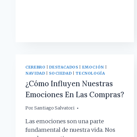
O
VALLE
INQUIETANTE,
CUANDO
LOS
ROBOTS
SE
ASEMEJAN
DEMASIADO
A
CEREBRO
|
DESTACADOS
|
EMOCIÓN
|
LOS
NAVIDAD
|
SOCIEDAD
|
TECNOLOGÍA
HUMANOS
¿Cómo Influyen Nuestras
Emociones En Las Compras?
Por
1 diciembre, 2023
Santiago Salvatori
Las emociones son una parte
fundamental de nuestra vida. Nos