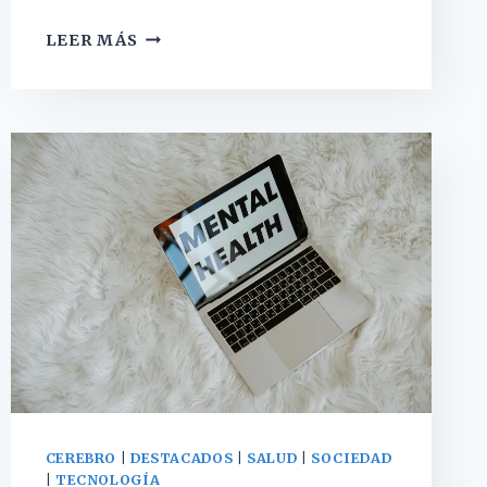
¿QUÉ
LEER MÁS
ES
EL
SESGO
DE
CONFIRMACIÓN
Y
CÓMO
NOS
AFECTA
EN
LA
VIDA
DIARIA?
CEREBRO
|
DESTACADOS
|
SALUD
|
SOCIEDAD
|
TECNOLOGÍA