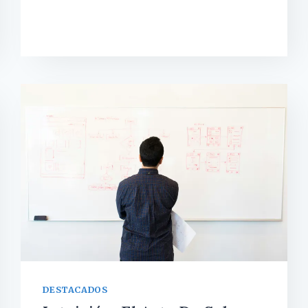
QUÉ
RECORDAMOS
MEJOR
LO
NEGATIVO
QUE
LO
POSITIVO?
(EL
SESGO
DE
NEGATIVIDAD)
DESTACADOS