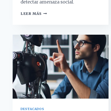
detectar amenaza social.
¿POR
LEER MÁS
QUÉ
SENTIMOS
ANSIEDAD
EN
SITUACIONES
SOCIALES?
(Y
QUÉ
HACER
PARA
MANEJARLA)
DESTACADOS