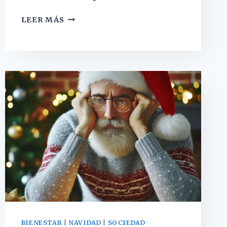
LOS
LEER MÁS
PRINCIPALES
PROBLEMAS
DEL
USO
DE
LA
IA
EN
LA
PSICOLOGÍA
BIENESTAR
|
NAVIDAD
|
SOCIEDAD