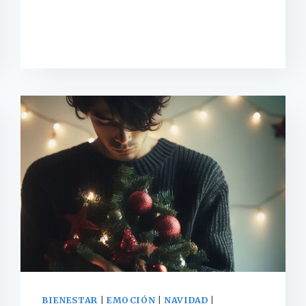
EL
ARTE
DE
SABER
SIN
PENSAR
BIENESTAR
|
EMOCIÓN
|
NAVIDAD
|