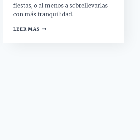
fiestas, o al menos a sobrellevarlas
con más tranquilidad.
¿CÓMO
LEER MÁS
COMBATIR
LA
TRISTEZA
QUE
PUEDE
GENERAR
LA
NAVIDAD?